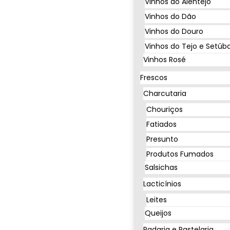
Vinhos do Alentejo
Vinhos do Dão
Vinhos do Douro
Vinhos do Tejo e Setúba
Vinhos Rosé
Frescos
Charcutaria
Chouriços
Fatiados
Presunto
Produtos Fumados
Salsichas
Lacticínios
Leites
Queijos
Padaria e Pastelaria