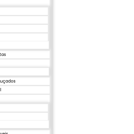
tas
buçados
l
veis