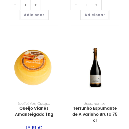
-
+
-
+
Adicionar
Adicionar
Lacticínios
,
Queijos
Espumantes
Queijo Vianês
Terrunho Espumante
Amanteigado 1 Kg
de Alvarinho Bruto 75
cl
16,19
€