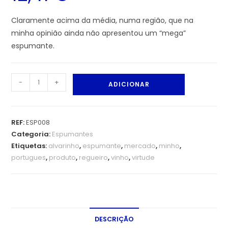
Claramente acima da média, numa região, que na
minha opinião ainda não apresentou um “mega”
espumante.
-
+
ADICIONAR
REF:
ESP008
Categoria:
Espumantes
Etiquetas:
alvarinho
,
espumante
,
mercado
,
minho
,
portugues
,
produto
,
regueiro
,
vinho
,
virtude
DESCRIÇÃO