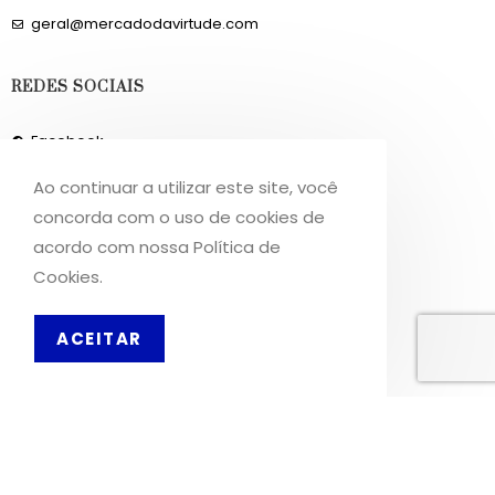
geral@mercadodavirtude.com
REDES SOCIAIS
Facebook
Instagram
Ao continuar a utilizar este site, você
concorda com o uso de cookies de
INFORMAÇÕES
acordo com nossa Política de
Cookies.
Sobre Nós
Livro de Reclamações
PT
ACEITAR
OS NOSSOS SERVIÇOS
Política de Privacidade
Condições de Utilização