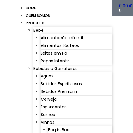
0,00
€
HOME
0
QUEM SOMOS
PRODUTOS
Bebé
Alimentação Infantil
Alimentos Lácteos
Leites em Pó
Papas Infantis
Bebidas e Garrafeiras
Águas
Bebidas Espirituosas
Bebidas Premium
Cerveja
Espumantes
Sumos
Vinhos
Bag in Box