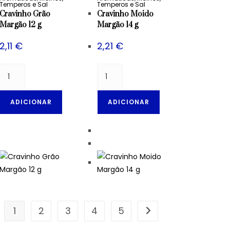
Temperos e Sal
Temperos e Sal
Cravinho Grão
Cravinho Moido
Margão 12 g
Margão 14 g
2,11
€
2,21
€
ADICIONAR
ADICIONAR
1
2
3
4
5