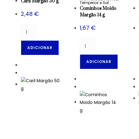
Caril Margão 50 g
Temperos e Sal
Cominhos Moido
2,48
€
Margão 14 g
1,67
€
ADICIONAR
ADICIONAR