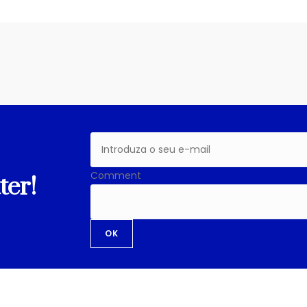
Comment
ter!
OK