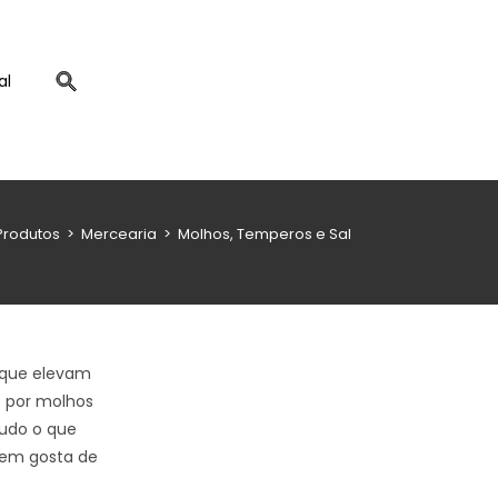
al
Produtos
>
Mercearia
>
Molhos, Temperos e Sal
 que elevam
o por molhos
tudo o que
quem gosta de