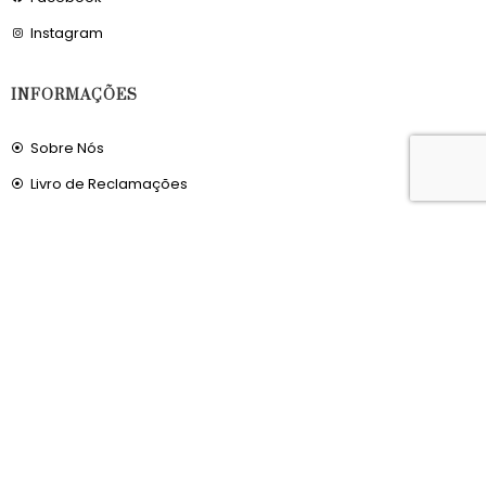
Instagram
INFORMAÇÕES
Sobre Nós
Livro de Reclamações
OS NOSSOS SERVIÇOS
Política de Privacidade
Condições de Utilização
Portes de Envio
Envios para a Noruega
Envios para o Reino Unido