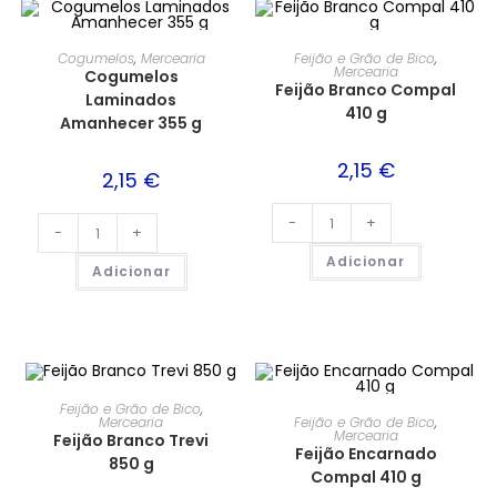
Cogumelos
,
Mercearia
Feijão e Grão de Bico
,
Mercearia
Cogumelos
Feijão Branco Compal
Laminados
410 g
Amanhecer 355 g
2,15
€
2,15
€
-
+
-
+
Adicionar
Adicionar
Feijão e Grão de Bico
,
Feijão e Grão de Bico
,
Mercearia
Mercearia
Feijão Branco Trevi
Feijão Encarnado
850 g
Compal 410 g