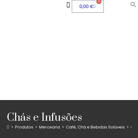
0
0,00
€
QUEM SOMOS
ÁREA PESSOAL
Chás e Infusões
>
Produtos
>
Mercearia
>
Café, Chá e Bebidas Solúveis
>
Chá