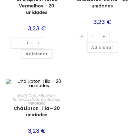
Vermelhos – 20
unidades
unidades
3,23
€
3,23
€
-
+
-
+
Adicionar
Adicionar
Café, Chá e Bebidas
Solúveis
,
Chás e Infusões
,
Mercearia
Chá Lipton Tília – 20
unidades
3,23
€