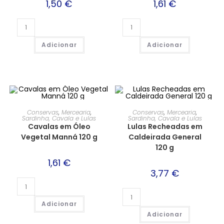
1,50
€
1,61
€
Adicionar
Adicionar
Conservas
,
Mercearia
,
Conservas
,
Mercearia
,
Sardinha, Cavala e Lulas
Sardinha, Cavala e Lulas
Cavalas em Óleo
Lulas Recheadas em
Vegetal Manná 120 g
Caldeirada General
120 g
1,61
€
3,77
€
Adicionar
Adicionar