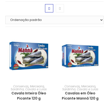
Conservas
,
Mercearia
,
Conservas
,
Mercearia
,
Sardinha, Cavala e Lulas
Sardinha, Cavala e Lulas
Cavala Inteira Óleo
Cavalas em Óleo
Picante 120 g
Picante Manná 120 g