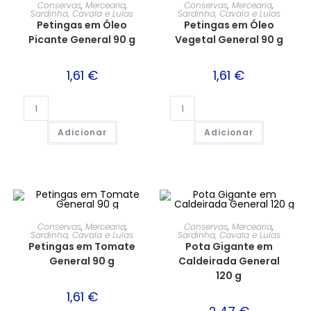
Conservas
,
Mercearia
,
Conservas
,
Mercearia
,
Sardinha, Cavala e Lulas
Sardinha, Cavala e Lulas
Petingas em Óleo
Petingas em Óleo
Picante General 90 g
Vegetal General 90 g
1,61
€
1,61
€
Adicionar
Adicionar
Conservas
,
Mercearia
,
Conservas
,
Mercearia
,
Sardinha, Cavala e Lulas
Sardinha, Cavala e Lulas
Petingas em Tomate
Pota Gigante em
General 90 g
Caldeirada General
120 g
1,61
€