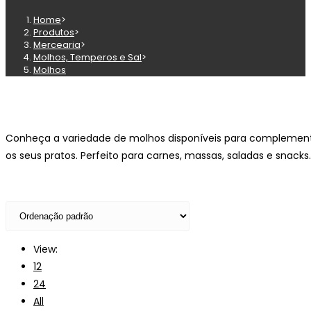
Home
>
Produtos
>
Mercearia
>
Molhos, Temperos e Sal
>
Molhos
Conheça a variedade de molhos disponíveis para complement
os seus pratos. Perfeito para carnes, massas, saladas e snacks.
View:
12
24
All