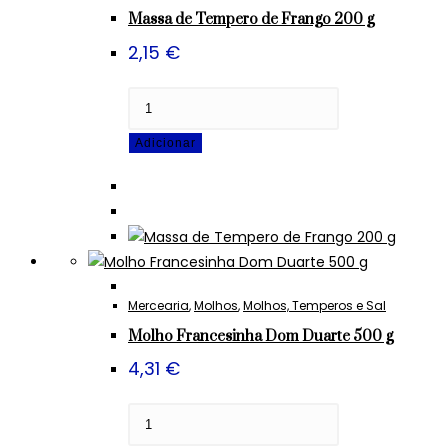
Massa de Tempero de Frango 200 g
2,15
€
Quantidade
de
Adicionar
Massa
de
Tempero
de
Frango
200
g
Mercearia
,
Molhos
,
Molhos, Temperos e Sal
Molho Francesinha Dom Duarte 500 g
4,31
€
Quantidade
de