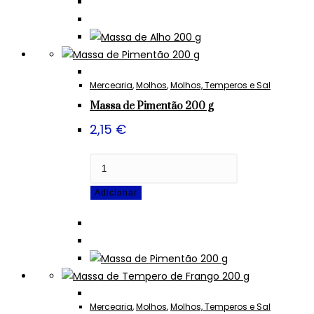
Alho
200
g
Mercearia
,
Molhos
,
Molhos, Temperos e Sal
Massa de Pimentão 200 g
2,15
€
Quantidade
de
Adicionar
Massa
de
Pimentão
200
g
Mercearia
,
Molhos
,
Molhos, Temperos e Sal