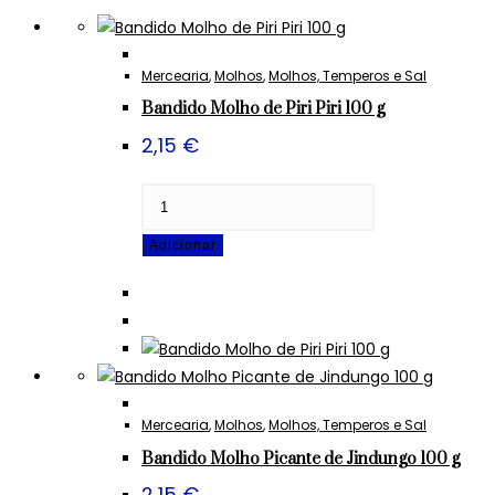
Mercearia
,
Molhos
,
Molhos, Temperos e Sal
Bandido Molho de Piri Piri 100 g
2,15
€
Quantidade
de
Adicionar
Bandido
Molho
de
Piri
Piri
100
g
Mercearia
,
Molhos
,
Molhos, Temperos e Sal
Bandido Molho Picante de Jindungo 100 g
2,15
€