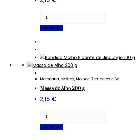
Quantidade
de
Adicionar
Bandido
Molho
Picante
de
Jindungo
100
g
Mercearia
,
Molhos
,
Molhos, Temperos e Sal
Massa de Alho 200 g
2,15
€
Quantidade
de
Adicionar
Massa
de