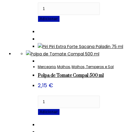
Quantidade
de
Adicionar
Piri
Piri
Extra
Forte
Sacana
Paladin
75
Mercearia
,
Molhos
,
Molhos, Temperos e Sal
ml
Polpa de Tomate Compal 500 ml
2,15
€
Quantidade
de
Adicionar
Polpa
de
Tomate