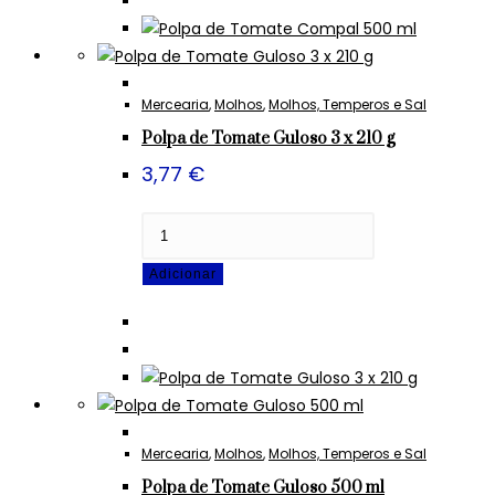
Compal
500
ml
Mercearia
,
Molhos
,
Molhos, Temperos e Sal
Polpa de Tomate Guloso 3 x 210 g
3,77
€
Quantidade
de
Adicionar
Polpa
de
Tomate
Guloso
3
x
210
Mercearia
,
Molhos
,
Molhos, Temperos e Sal
g
Polpa de Tomate Guloso 500 ml