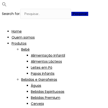
Search for:
Skip
to
Home
content
Quem somos
Produtos
Bebé
Alimentação Infantil
Alimentos Lácteos
Leites em Pó
Papas Infantis
Bebidas e Garrafeiras
Águas
Bebidas Espirituosas
Bebidas Premium
Cerveja