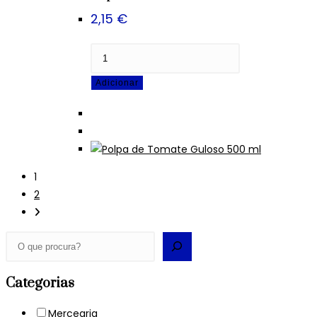
2,15
€
Quantidade
de
Adicionar
Polpa
de
Tomate
Guloso
500
ml
1
2
Pesquisar
Categorias
Mercearia