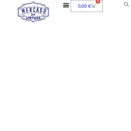
0
0,00
€