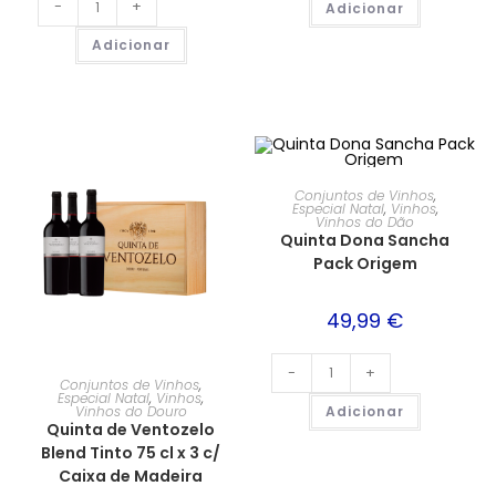
-
+
Adicionar
Adicionar
Conjuntos de Vinhos
,
Especial Natal
,
Vinhos
,
Vinhos do Dão
Quinta Dona Sancha
Pack Origem
49,99
€
-
+
Conjuntos de Vinhos
,
Especial Natal
,
Vinhos
,
Adicionar
Vinhos do Douro
Quinta de Ventozelo
Blend Tinto 75 cl x 3 c/
Caixa de Madeira