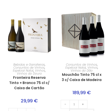
Bebidas e Garrafeiras
,
Conjuntos de Vinhos
,
Conjuntos de Vinhos
,
Especial Natal
,
Vinhos
,
Especial Natal
,
Vinhos
,
Vinhos do Dão
Vinhos do Douro
Mouchão Tinto 75 cl x
Fronteira Reserva
3 c/ Caixa de Madeira
Tinto + Branco 75 cl c/
Caixa de Cartão
189,99
€
29,99
€
-
+