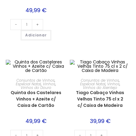
49,99
€
-
+
Adicionar
Conjuntos de Vinhos
,
Conjuntos de Vinhos
,
Especial Natal
,
Vinhos
,
Especial Natal
,
Vinhos
,
Vinhos do Douro
Vinhos do Alentejo
Quinta dos Castelares
Tiago Cabaço Vinhas
Vinhos + Azeite c/
Velhas Tinto 75 cl x 2
Caixa de Cartão
c/ Caixa de Madeira
49,99
€
39,99
€
-
+
-
+