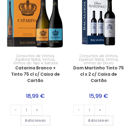
Conjuntos de Vinhos
,
Conjuntos de Vinhos
,
Especial Natal
,
Vinhos
,
Especial Natal
,
Vinhos
,
Vinhos do Tejo e Setúbal
Vinhos do Douro
Catarina Branco +
Dom Martinho Tinto 75
Tinto 75 cl c/ Caixa de
cl x 2 c/ Caixa de
Cartão
Cartão
18,99
€
15,99
€
-
+
-
+
Adicionar
Adicionar