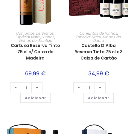
Conjuntos de Vinhos
,
Conjuntos de Vinhos
,
Especial Natal
,
Vinhos
,
Especial Natal
,
Vinhos do
Vinhos do Alentejo
Douro
Cartuxa Reserva Tinto
Castello D’Alba
75 cl c/ Caixa de
Reserva Tinto 75 cl x 3
Madeira
Caixa de Cartão
69,99
€
34,99
€
-
+
-
+
Adicionar
Adicionar