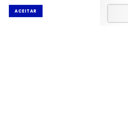
INFORMAÇÕES
PT
ACEITAR
Sobre Nós
Livro de Reclamações
OS NOSSOS SERVIÇOS
Política de Privacidade
Condições de Utilização
Portes de Envio
Envios para a Noruega
Envios para o Reino Unido
© 2026, MERCADODAVIRTUDE.COM. TODOS OS DIREITOS RESERVADOS.
DESENVOLVIDO POR
TCIT
.