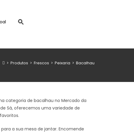
oal
>
Produtos
>
Frescos
>
Peixaria
>
Bacalhau
e na categoria de bacalhau no Mercado da
es de Sá, oferecemos uma variedade de
favoritos.
na para a sua mesa de jantar. Encomende