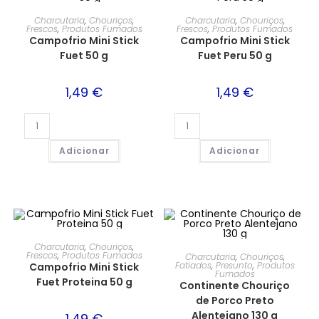
Charcutaria
,
Chouriços
,
Charcutaria
,
Chouriços
,
Frescos
,
Produtos Fumados
Frescos
,
Produtos Fumados
Campofrio Mini Stick
Campofrio Mini Stick
Fuet 50 g
Fuet Peru 50 g
1,49
€
1,49
€
Adicionar
Adicionar
Charcutaria
,
Chouriços
,
Frescos
,
Produtos Fumados
Charcutaria
,
Chouriços
,
Fatiados
,
Presunto
,
Produtos
Campofrio Mini Stick
Fumados
Fuet Proteina 50 g
Continente Chouriço
de Porco Preto
Alentejano 130 g
1,49
€