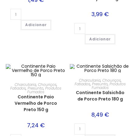
3,99
€
Adicionar
Adicionar
Charcutaria
,
Chouriços
,
Fatiados
,
Presunto
,
Produtos
Charcutaria
,
Chouriços
,
Fumados
Fatiados
,
Presunto
,
Produtos
Fumados
Continente Salsichão
Continente Paio
de Porco Preto 180 g
Vermelho de Porco
Preto 150 g
8,49
€
7,24
€