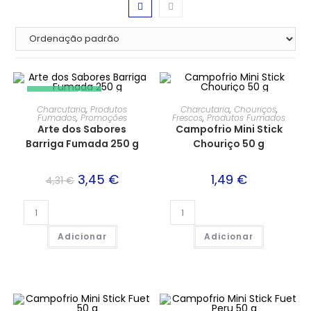
PROMOÇÃO!
Charcutaria
,
Produtos
Charcutaria
,
Chouriços
,
Fumados
,
Promoções
Frescos
,
Produtos Fumados
Arte dos Sabores
Campofrio Mini Stick
Barriga Fumada 250 g
Chouriço 50 g
3,45
€
1,49
€
4,31
€
Adicionar
Adicionar