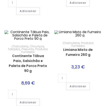
Adicionar
Adicionar
Charcutaria
,
Produtos
Fumados
Charcutaria
,
Chouriços
,
Fatiados
,
Presunto
,
Produtos
Limiana Misto de
Fumados
Fumeiro 260 g
Continente Tábua
Paio, Salsichão e
Paleta de Porco Preto
3,23
€
90 g
8,69
€
Adicionar
Adicionar