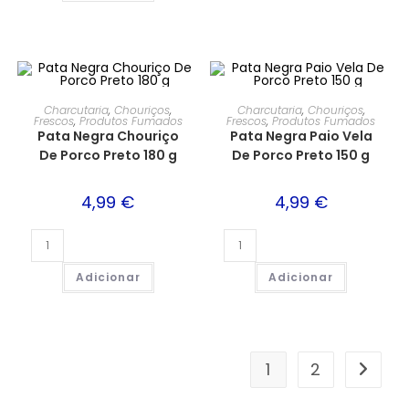
Charcutaria
,
Chouriços
,
Charcutaria
,
Chouriços
,
Frescos
,
Produtos Fumados
Frescos
,
Produtos Fumados
Pata Negra Chouriço
Pata Negra Paio Vela
De Porco Preto 180 g
De Porco Preto 150 g
4,99
€
4,99
€
Adicionar
Adicionar
1
2