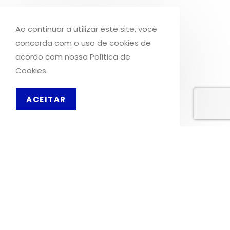
Facebook
Ao continuar a utilizar este site, você
Instagram
concorda com o uso de cookies de
acordo com nossa Política de
INFORMAÇÕES
Cookies.
Sobre Nós
ACEITAR
Livro de Reclamações
OS NOSSOS SERVIÇOS
Política de Privacidade
Condições de Utilização
Portes de Envio
Envios para a Noruega