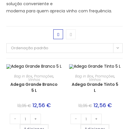
solução conveniente e
moderna para quem aprecia vinho com frequência.
Ordenação padrão
PROMOÇÃO!
PROMOÇÃO!
Bag in Box
,
Promoções
,
Bag in Box
,
Promoções
,
Vinhos
Vinhos
Adega Grande Branco
Adega Grande Tinto 5
5 L
L
12,56
€
12,56
€
13,95
€
13,95
€
-
+
-
+
Adicionar
Adicionar