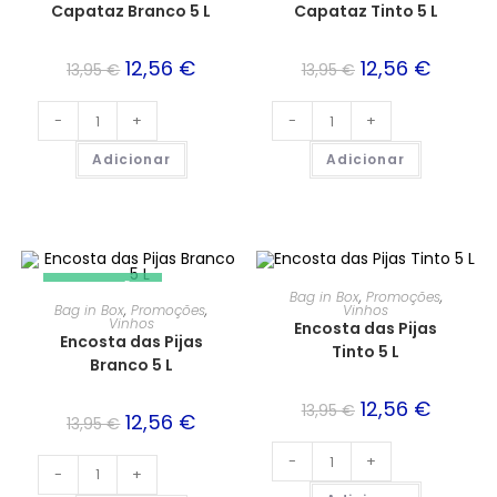
Capataz Branco 5 L
Capataz Tinto 5 L
12,56
€
12,56
€
13,95
€
13,95
€
-
+
-
+
Adicionar
Adicionar
PROMOÇÃO!
PROMOÇÃO!
Bag in Box
,
Promoções
,
Bag in Box
,
Promoções
,
Vinhos
Vinhos
Encosta das Pijas
Encosta das Pijas
Tinto 5 L
Branco 5 L
12,56
€
13,95
€
12,56
€
13,95
€
-
+
-
+