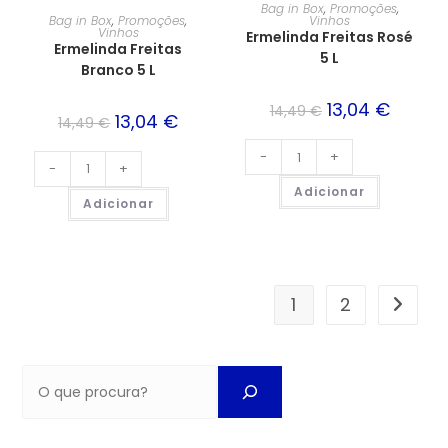
PROMOÇÃO!
PROMOÇÃO!
Bag in Box
,
Promoções
,
Bag in Box
,
Promoções
,
Vinhos
Vinhos
Ermelinda Freitas Rosé
Ermelinda Freitas
5 L
Branco 5 L
13,04
€
14,49
€
13,04
€
14,49
€
-
+
-
+
Adicionar
Adicionar
1
2