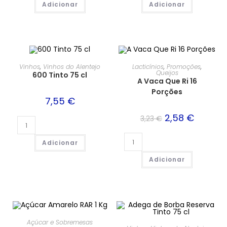
Adicionar
Adicionar
PROMOÇÃO!
Vinhos
,
Vinhos do Alentejo
Lacticínios
,
Promoções
,
Queijos
600 Tinto 75 cl
A Vaca Que Ri 16
Porções
7,55
€
2,58
€
3,23
€
Adicionar
Adicionar
Açúcar e Sobremesas