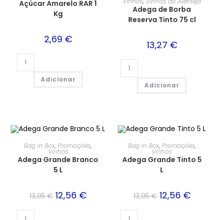
Vinhos
,
Vinhos do Alentejo
Açúcar Amarelo RAR 1
Adega de Borba
Kg
Reserva Tinto 75 cl
2,69
€
13,27
€
Adicionar
Adicionar
PROMOÇÃO!
PROMOÇÃO!
Bag in Box
,
Promoções
,
Bag in Box
,
Promoções
,
Vinhos
Vinhos
Adega Grande Branco
Adega Grande Tinto 5
5 L
L
12,56
€
12,56
€
13,95
€
13,95
€