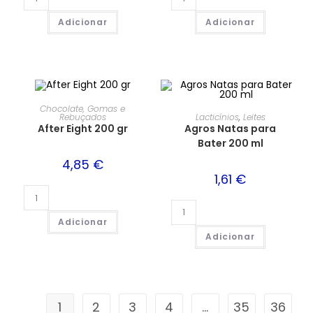
Adicionar
Adicionar
Chocolate, Gomas e
Lacticínios
,
Leites
Rebuçados
Agros Natas para
After Eight 200 gr
Bater 200 ml
4,85
€
1,61
€
Adicionar
Adicionar
1
2
3
4
…
35
36