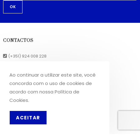
OK
CONTACTOS
(+351) 924 008 228
geral@mercadodavirtude.com
Ao continuar a utilizar este site, você
concorda com o uso de cookies de
REDES SOCIAIS
acordo com nossa Política de
Cookies.
Facebook
Instagram
ACEITAR
INFORMAÇÕES