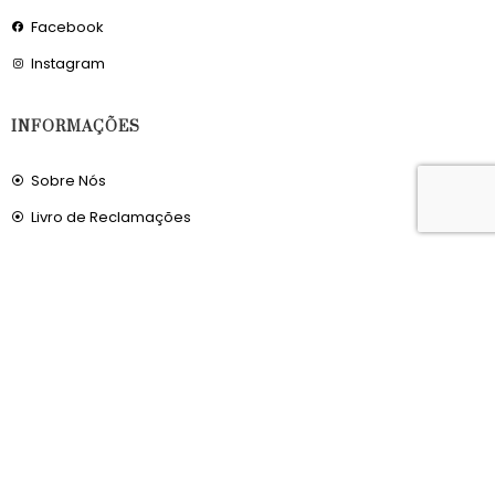
Facebook
Instagram
INFORMAÇÕES
Sobre Nós
Livro de Reclamações
OS NOSSOS SERVIÇOS
Política de Privacidade
Condições de Utilização
Portes de Envio
Envios para a Noruega
Envios para o Reino Unido