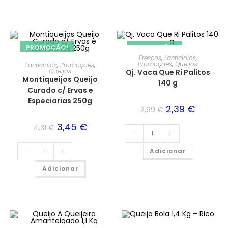
PROMOÇÃO!
PROMOÇÃO!
Frescos
,
Lacticínios
,
Promoções
,
Queijos
Lacticínios
,
Promoções
,
Queijos
Qj. Vaca Que Ri Palitos
Montiqueijos Queijo
140 g
Curado c/ Ervas e
Especiarias 250g
2,39
€
2,99
€
3,45
€
4,31
€
-
+
-
+
Adicionar
Adicionar