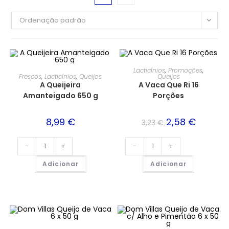
Ordenação padrão
PROMOÇÃO!
Lacticínios
,
Promoções
,
Frescos
,
Lacticínios
,
Queijos
Queijos
A Queijeira
A Vaca Que Ri 16
Amanteigado 650 g
Porções
8,99
€
2,58
€
3,23
€
-
+
-
+
Adicionar
Adicionar