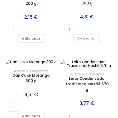
300 g
200 g
4,31
€
2,15
€
Adicionar
Adicionar
Açúcar e Sobremesas
Açúcar e Sobremesas
Dan Cake Morango
Leite Condensado
300 g
Tradicional Nestlé 370
g
4,31
€
3,77
€
Adicionar