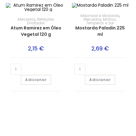
Maionese e Mostarda
,
Mercearia
,
Refeições
Mercearia
,
Molhos,
Enlatadas
Temperos e Sal
Atum Ramirez em Óleo
Mostarda Paladin 225
Vegetal 120 g
ml
2,15
€
2,69
€
Adicionar
Adicionar