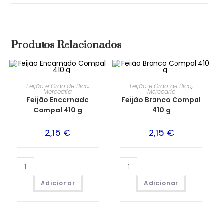
Produtos Relacionados
Feijão e Grão de Bico
,
Feijão e Grão de Bico
,
Mercearia
Mercearia
Feijão Encarnado
Feijão Branco Compal
Compal 410 g
410 g
2,15
€
2,15
€
Adicionar
Adicionar