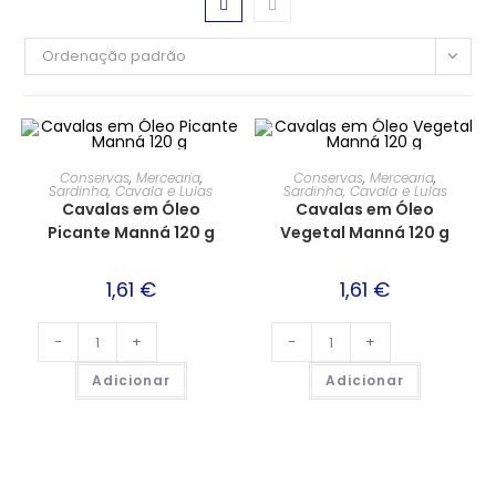
Ordenação padrão
Conservas
,
Mercearia
,
Conservas
,
Mercearia
,
Sardinha, Cavala e Lulas
Sardinha, Cavala e Lulas
Cavalas em Óleo
Cavalas em Óleo
Picante Manná 120 g
Vegetal Manná 120 g
1,61
€
1,61
€
-
+
-
+
Adicionar
Adicionar