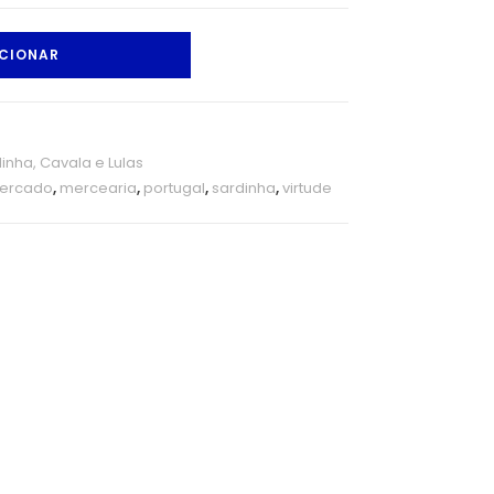
CIONAR
inha, Cavala e Lulas
ercado
,
mercearia
,
portugal
,
sardinha
,
virtude