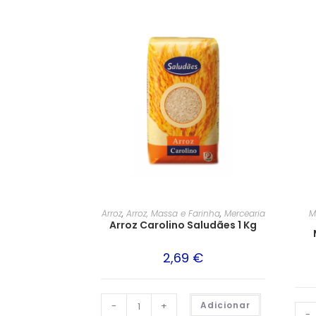
Arroz
,
Arroz, Massa e Farinha
,
Mercearia
M
Arroz Carolino Saludães 1 Kg
2,69
€
-
+
Adicionar
-