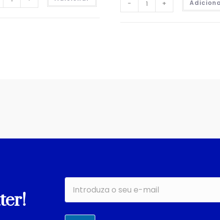
-
+
Adicion
ter!