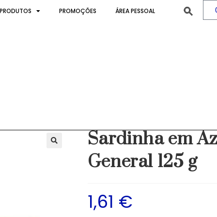
PRODUTOS
PROMOÇÕES
ÁREA PESSOAL
e Oliveira...
>
Produto
Sardinha em Aze
General 125 g
1,61
€