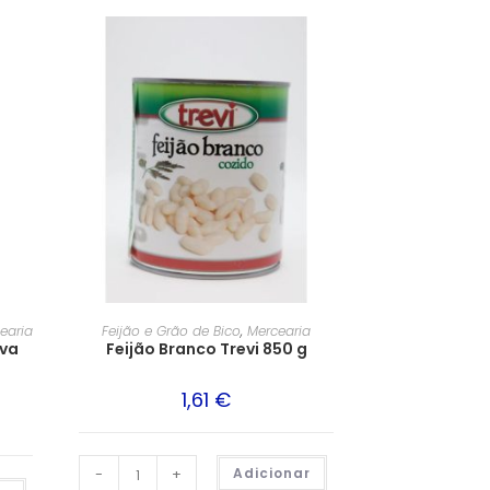
earia
Feijão e Grão de Bico
,
Mercearia
rva
Feijão Branco Trevi 850 g
1,61
€
-
+
Adicionar