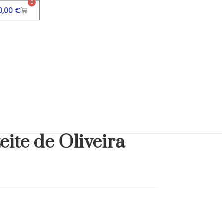
0
0,00
€
s
>
Sardinha em Azeite de Oliveira General 125 g
ite de Oliveira