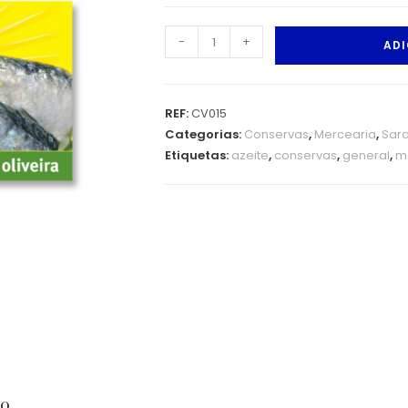
-
+
ADI
REF:
CV015
Categorias:
Conservas
,
Mercearia
,
Sard
Etiquetas:
azeite
,
conservas
,
general
,
m
ão