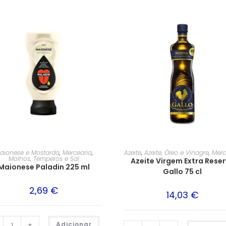
aionese e Mostarda
,
Mercearia
,
Azeite
,
Azeite, Óleo e Vinagre
,
Merc
Molhos, Temperos e Sal
Azeite Virgem Extra Rese
Maionese Paladin 225 ml
Gallo 75 cl
2,69
€
14,03
€
+
Adicionar