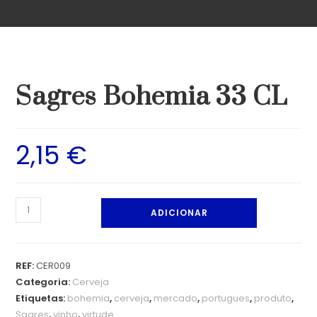
Sagres Bohemia 33 CL
2,15
€
ADICIONAR
REF:
CER009
Categoria:
Cerveja
Etiquetas:
bohemia
,
cerveja
,
mercado
,
portugues
,
produto
,
Sagres
,
vinho
,
virtude