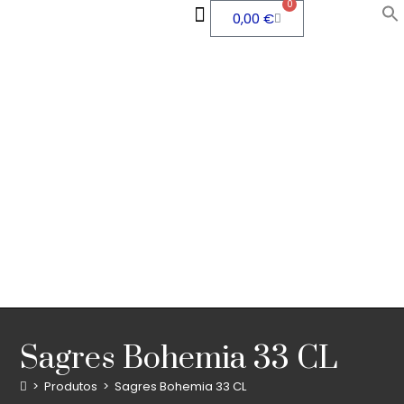
0
0,00
€
QUEM SOMOS
ÁREA PESSOAL
Sagres Bohemia 33 CL
>
Produtos
>
Sagres Bohemia 33 CL