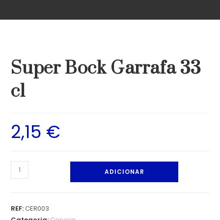
Super Bock Garrafa 33
cl
2,15
€
ADICIONAR
REF:
CER003
Categoria:
Cerveja