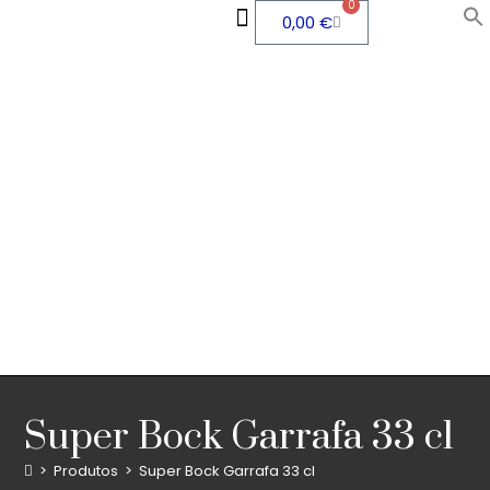
0
0,00
€
QUEM SOMOS
ÁREA PESSOAL
Super Bock Garrafa 33 cl
>
Produtos
>
Super Bock Garrafa 33 cl