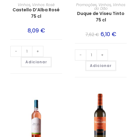
Vinhos
,
Vinhos Rosé
Promoções
,
Vinhos
,
Vinhos
do Dão
Castello D’Alba Rosé
Duque de Viseu Tinto
75 cl
75 cl
8,09
€
6,10
€
7,62
€
-
+
-
+
Adicionar
Adicionar