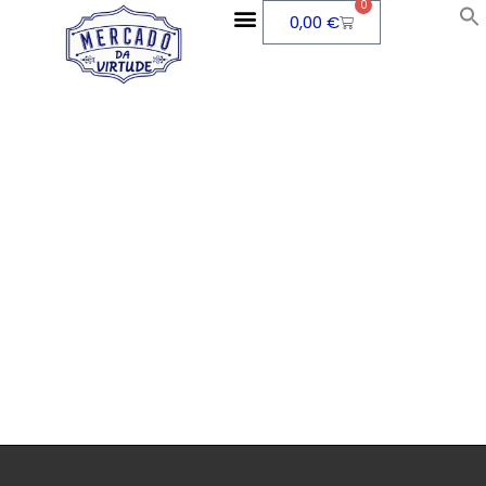
0
0,00
€