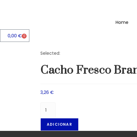
Home
0,00
€
0
Selected:
Cacho Fresco Bra
3,26
€
ADICIONAR