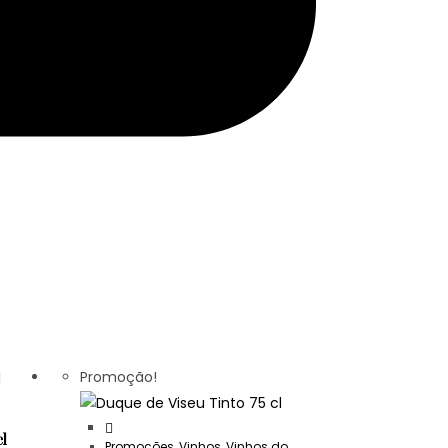
Promoção!
cl
Promoções
,
Vinhos
,
Vinhos do