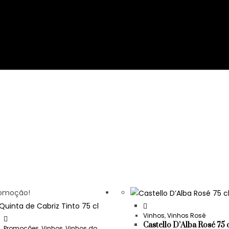
omoção!
Vinhos
,
Vinhos Rosé
Castello D’Alba Rosé 75 
Promoções
,
Vinhos
,
Vinhos do