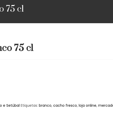
 75 cl
co 75 cl
o e Setúbal
Etiquetas:
branco
,
cacho fresco
,
loja online
,
mercado