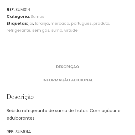
REF:
SUM014
Categoria:
Sumos
Etiquetas:
joi
,
laranja
,
mercado
,
portugues
,
produto
,
refrigerante
,
sem gás
,
sumo
,
virtude
DESCRIÇÃO
INFORMAÇÃO ADICIONAL
Descrição
Bebida refrigerante de sumo de frutos. Com açúcar e
edulcorantes.
REF: SUM014