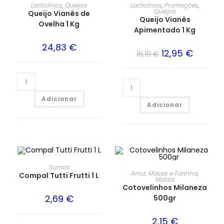
Lacticínios
,
Queijos
Lacticínios
,
Promoções
,
Queijos
Queijo Vianês de
Queijo Vianês
Ovelha 1 Kg
Apimentado 1 Kg
24,83
€
12,95
€
16,19
€
Adicionar
Adicionar
Sumos
Arroz, Massa e Farinha
,
Compal Tutti Frutti 1 L
Massa
Cotovelinhos Milaneza
2,69
€
500gr
2,15
€