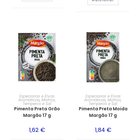
Especiarias e Ervas
Especiarias e Ervas
Aromáticas
,
Molhos,
Aromáticas
,
Molhos,
Temperos e Sal
Temperos e Sal
Pimenta Preta Grão
Pimenta Preta Moida
Margão 17 g
Margão 17 g
1,62
€
1,84
€