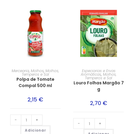
Mercearia
,
Molhos
,
Molhos,
Especiarias e Ervas
Temperos e Sal
Aromáticas
,
Molhos,
Temperos e Sal
Polpa de Tomate
Louro Folhas Margão 7
Compal 500 ml
g
2,15
€
2,70
€
-
+
-
+
Adicionar
Adicionar