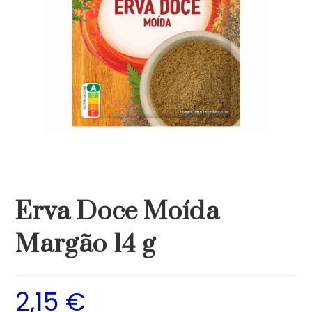
Erva Doce Moída
Margão 14 g
2,15
€