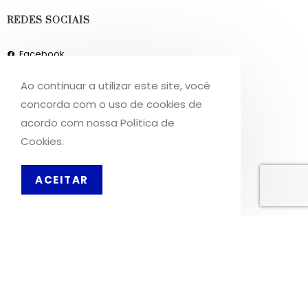
REDES SOCIAIS
Facebook
Instagram
Ao continuar a utilizar este site, você
concorda com o uso de cookies de
INFORMAÇÕES
acordo com nossa Política de
Cookies.
Sobre Nós
Livro de Reclamações
ACEITAR
PT
OS NOSSOS SERVIÇOS
Política de Privacidade
Condições de Utilização
Portes de Envio