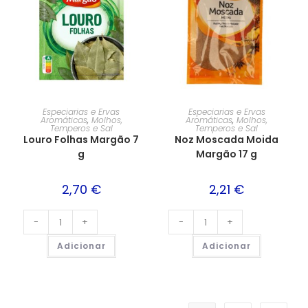
Especiarias e Ervas
Especiarias e Ervas
Aromáticas
,
Molhos,
Aromáticas
,
Molhos,
Temperos e Sal
Temperos e Sal
Louro Folhas Margão 7
Noz Moscada Moida
g
Margão 17 g
2,70
€
2,21
€
-
+
-
+
Adicionar
Adicionar