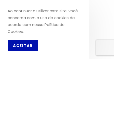
(+351) 924 008 228
Ao continuar a utilizar este site, você
geral@mercadodavirtude.com
concorda com o uso de cookies de
acordo com nossa Política de
REDES SOCIAIS
Cookies.
Facebook
ACEITAR
PT
Instagram
INFORMAÇÕES
Sobre Nós
Livro de Reclamações
OS NOSSOS SERVIÇOS
Política de Privacidade