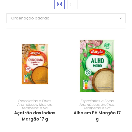
Ordenação padrão
Especiarias e Ervas
Especiarias e Ervas
Aromáticas
,
Molhos,
Aromáticas
,
Molhos,
Temperos e Sal
Temperos e Sal
Açafrão das Indias
Alho em Pó Margão 17
Margão 17 g
g