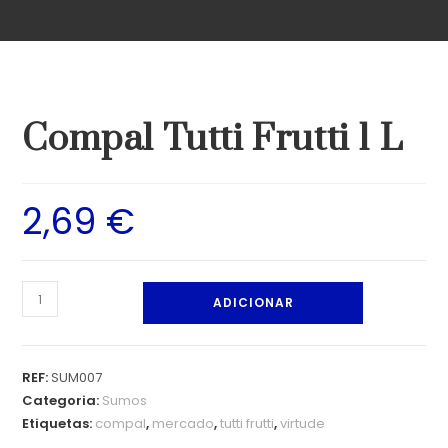
Compal Tutti Frutti 1 L
2,69
€
ADICIONAR
REF:
SUM007
Categoria:
Sumos
Etiquetas:
compal
,
mercado
,
tutti frutti
,
virtude