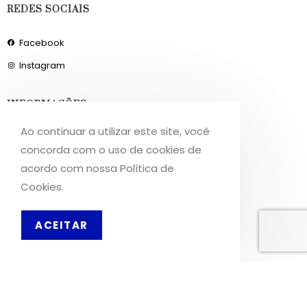
REDES SOCIAIS
Facebook
Instagram
INFORMAÇÕES
Ao continuar a utilizar este site, você
Sobre Nós
concorda com o uso de cookies de
Livro de Reclamações
acordo com nossa Política de
Cookies.
OS NOSSOS SERVIÇOS
ACEITAR
Política de Privacidade
Condições de Utilização
Portes de Envio
Envios para a Noruega