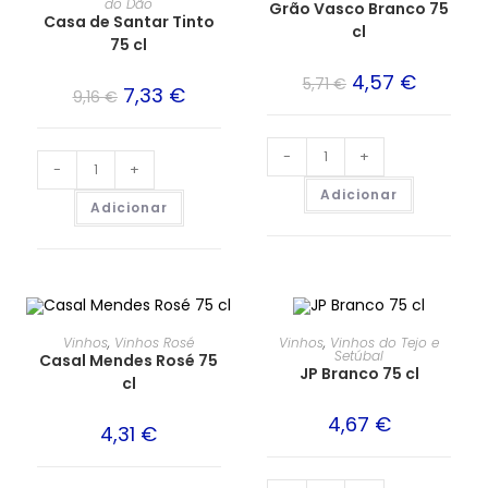
do Dão
Grão Vasco Branco 75
Casa de Santar Tinto
cl
75 cl
4,57
€
5,71
€
7,33
€
9,16
€
-
+
-
+
Adicionar
Adicionar
Vinhos
,
Vinhos Rosé
Vinhos
,
Vinhos do Tejo e
Setúbal
Casal Mendes Rosé 75
JP Branco 75 cl
cl
4,67
€
4,31
€