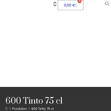
0
0,00
€
QUEM SOMOS
ÁREA PESSOAL
600 Tinto 75 cl
>
Produtos
>
600 Tinto 75 cl