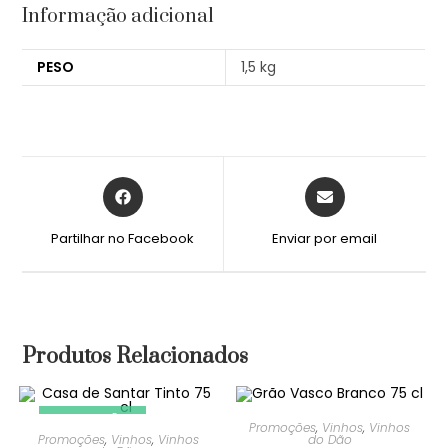
Informação adicional
PESO
1,5 kg
Partilhar no Facebook
Enviar por email
Produtos Relacionados
PROMOÇÃO!
PROMOÇÃO!
Promoções
,
Vinhos
,
Vinhos
Promoções
,
Vinhos
,
Vinhos
do Dão