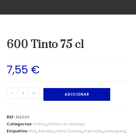
600 Tinto 75 cl
7,55
€
-
+
ADICIONAR
REF:
ALE034
Categorias:
Vinhos
,
Vinhos do Alentejo
Etiquetas:
600
,
Alentejo
,
Altas Quintas
,
mercado
,
portugues
,