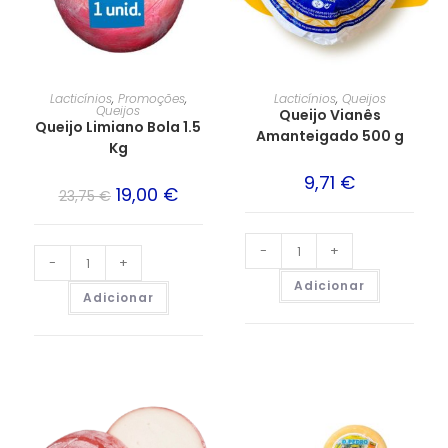
Lacticínios
,
Promoções
,
Lacticínios
,
Queijos
Queijos
Queijo Vianês
Queijo Limiano Bola 1.5
Amanteigado 500 g
Kg
9,71
€
19,00
€
23,75
€
-
+
-
+
Adicionar
Adicionar