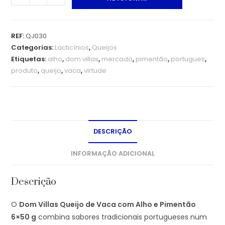
REF:
QJ030
Categorias:
Lacticínios
,
Queijos
Etiquetas:
alho
,
dom villas
,
mercado
,
pimentão
,
portugues
,
produto
,
queijo
,
vaca
,
virtude
DESCRIÇÃO
INFORMAÇÃO ADICIONAL
Descrição
O
Dom Villas Queijo de Vaca com Alho e Pimentão
6×50 g
combina sabores tradicionais portugueses num