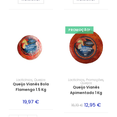
PROMOÇÃO!
Lacticínios
,
Queijos
Lacticínios
,
Promoções
,
Queijos
Queijo Vianês Bola
Queijo Vianês
Flamengo 1.5 Kg
Apimentado 1 Kg
19,97
€
12,95
€
16,19
€