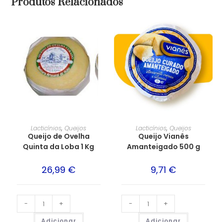
Produtos Relacionados
Lacticínios
,
Queijos
Lacticínios
,
Queijos
Queijo de Ovelha
Queijo Vianês
Quinta da Loba 1 Kg
Amanteigado 500 g
26,99
€
9,71
€
-
+
-
+
Adicionar
Adicionar