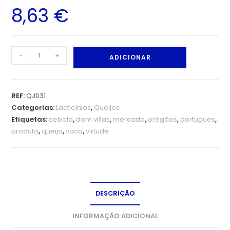
8,63
€
-
+
ADICIONAR
REF:
QJ031
Categorias:
Lacticínios
,
Queijos
Etiquetas:
cebola
,
dom villas
,
mercado
,
orégãos
,
portugues
,
produto
,
queijo
,
vaca
,
virtude
DESCRIÇÃO
INFORMAÇÃO ADICIONAL