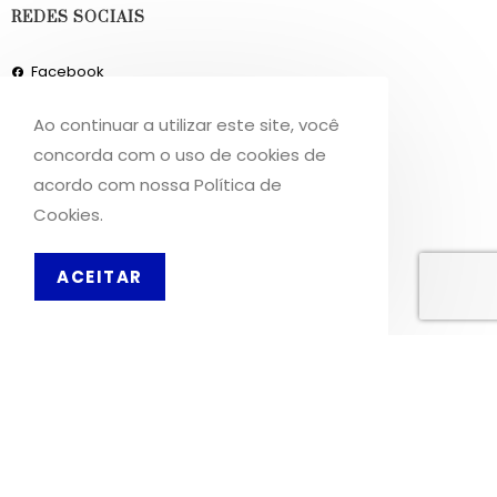
REDES SOCIAIS
Facebook
Instagram
Ao continuar a utilizar este site, você
concorda com o uso de cookies de
INFORMAÇÕES
acordo com nossa Política de
Cookies.
Sobre Nós
Livro de Reclamações
PT
ACEITAR
OS NOSSOS SERVIÇOS
Política de Privacidade
Condições de Utilização
Portes de Envio
Envios para a Noruega