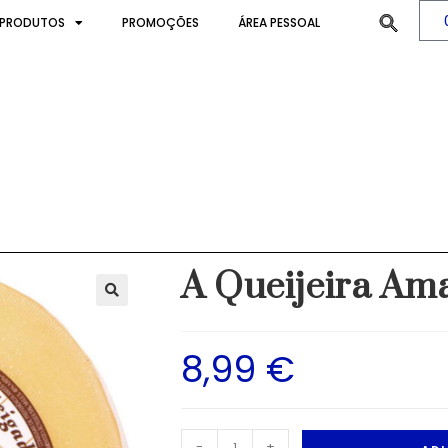
PRODUTOS
PROMOÇÕES
ÁREA PESSOAL
igado 650 g
A Queijeira Am
8,99
€
-
+