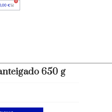
0
0,00
€
>
Produtos
>
A Queijeira Amanteigado 650 g
anteigado 650 g