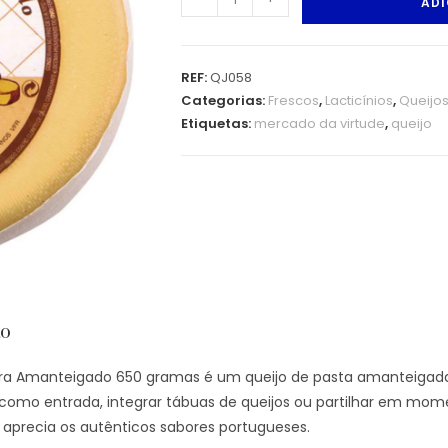
ADI
REF:
QJ058
Categorias:
Frescos
,
Lacticínios
,
Queijo
Etiquetas:
mercado da virtude
,
queijo
ão
ira Amanteigado 650 gramas é um queijo de pasta amanteigada,
r como entrada, integrar tábuas de queijos ou partilhar em mo
aprecia os autênticos sabores portugueses.