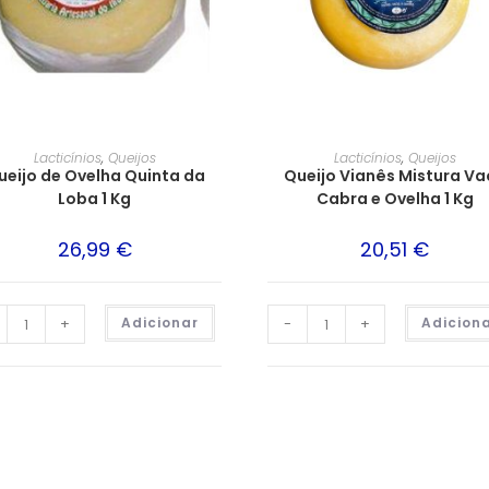
Lacticínios
,
Queijos
Lacticínios
,
Queijos
ueijo de Ovelha Quinta da
Queijo Vianês Mistura Va
Loba 1 Kg
Cabra e Ovelha 1 Kg
26,99
€
20,51
€
+
Adicionar
-
+
Adicion