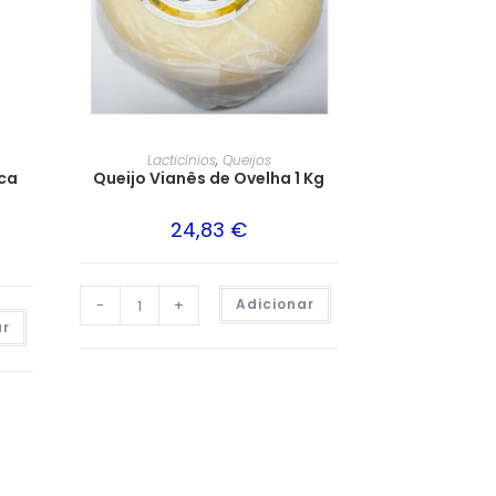
Lacticínios
,
Queijos
ca
Queijo Vianês de Ovelha 1 Kg
24,83
€
-
+
Adicionar
ar