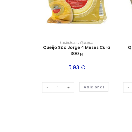
Lacticínios
,
Queijos
Queijo São Jorge 4 Meses Cura
Q
300 g
5,93
€
-
+
Adicionar
-