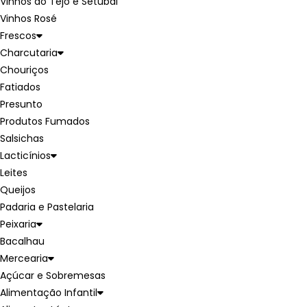
Vinhos do Tejo e Setúbal
Vinhos Rosé
Frescos
Charcutaria
Chouriços
Fatiados
Presunto
Produtos Fumados
Salsichas
Lacticínios
Leites
Queijos
Padaria e Pastelaria
Peixaria
Bacalhau
Mercearia
Açúcar e Sobremesas
Alimentação Infantil