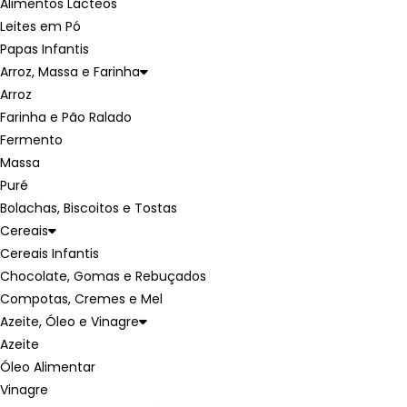
Alimentos Lácteos
Leites em Pó
Papas Infantis
Arroz, Massa e Farinha
Arroz
Farinha e Pão Ralado
Fermento
Massa
Puré
Bolachas, Biscoitos e Tostas
Cereais
Cereais Infantis
Chocolate, Gomas e Rebuçados
Compotas, Cremes e Mel
Azeite, Óleo e Vinagre
Azeite
Óleo Alimentar
Vinagre