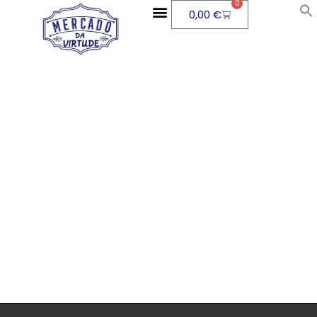
0
0,00
€