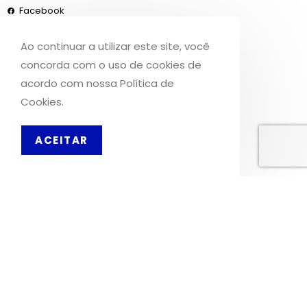
Facebook
Instagram
Ao continuar a utilizar este site, você
concorda com o uso de cookies de
INFORMAÇÕES
acordo com nossa Política de
Cookies.
Sobre Nós
Livro de Reclamações
ACEITAR
PT
OS NOSSOS SERVIÇOS
Política de Privacidade
Condições de Utilização
Portes de Envio
Envios para a Noruega
Envios para o Reino Unido