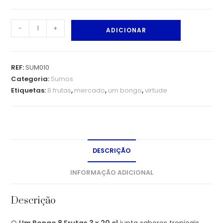
-
+
ADICIONAR
REF:
SUM010
Categoria:
Sumos
Etiquetas:
8 frutas
,
mercado
,
um bongo
,
virtude
DESCRIÇÃO
INFORMAÇÃO ADICIONAL
Descrição
O
Um Bongo 8 Frutas 3 x 20 cl
junta sabores tropicais