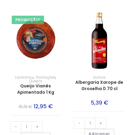
PROMOÇÃO!
Lacticínios
,
Promoções
,
Sumos
Queijos
Albergaria Xarope de
Queijo Vianês
Groselha 0.70 cl
Apimentado 1 Kg
5,39
€
12,95
€
16,19
€
-
+
-
+
Adicionar