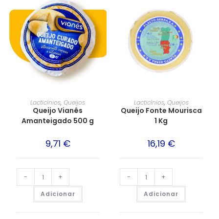
Lacticínios
,
Queijos
Lacticínios
,
Queijos
Queijo Vianês
Queijo Fonte Mourisca
Amanteigado 500 g
1 Kg
9,71
€
16,19
€
-
+
-
+
Adicionar
Adicionar