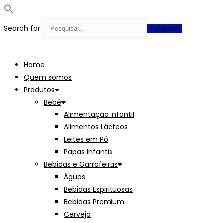
Search for:
Skip
to
Home
content
Quem somos
Produtos
Bebé
Alimentação Infantil
Alimentos Lácteos
Leites em Pó
Papas Infantis
Bebidas e Garrafeiras
Águas
Bebidas Espirituosas
Bebidas Premium
Cerveja