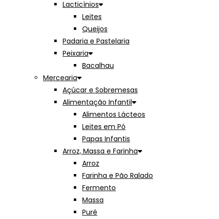
Lacticínios
Leites
Queijos
Padaria e Pastelaria
Peixaria
Bacalhau
Mercearia
Açúcar e Sobremesas
Alimentação Infantil
Alimentos Lácteos
Leites em Pó
Papas Infantis
Arroz, Massa e Farinha
Arroz
Farinha e Pão Ralado
Fermento
Massa
Puré