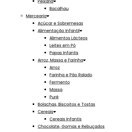
Peixaria
Bacalhau
Mercearia
Açúcar e Sobremesas
Alimentação Infantil
Alimentos Lácteos
Leites em Pó
Papas Infantis
Arroz, Massa e Farinha
Arroz
Farinha e Pão Ralado
Fermento
Massa
Puré
Bolachas, Biscoitos e Tostas
Cereais
Cereais Infantis
Chocolate, Gomas e Rebuçados