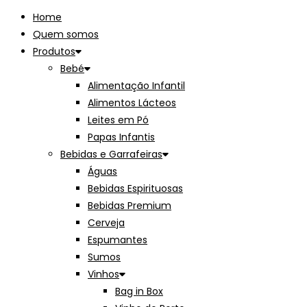
Home
Quem somos
Produtos
Bebé
Alimentação Infantil
Alimentos Lácteos
Leites em Pó
Papas Infantis
Bebidas e Garrafeiras
Águas
Bebidas Espirituosas
Bebidas Premium
Cerveja
Espumantes
Sumos
Vinhos
Bag in Box