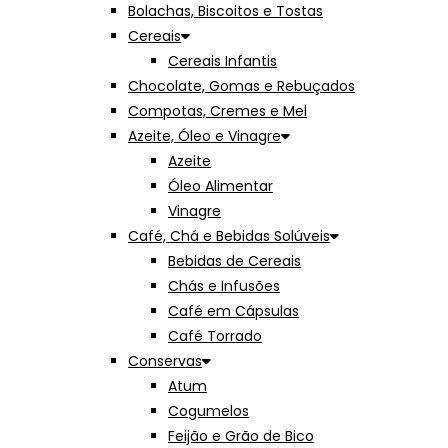
Bolachas, Biscoitos e Tostas
Cereais
Cereais Infantis
Chocolate, Gomas e Rebuçados
Compotas, Cremes e Mel
Azeite, Óleo e Vinagre
Azeite
Óleo Alimentar
Vinagre
Café, Chá e Bebidas Solúveis
Bebidas de Cereais
Chás e Infusões
Café em Cápsulas
Café Torrado
Conservas
Atum
Cogumelos
Feijão e Grão de Bico