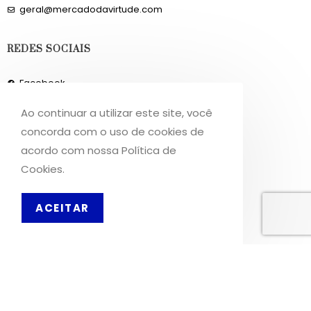
geral@mercadodavirtude.com
REDES SOCIAIS
Facebook
Instagram
Ao continuar a utilizar este site, você
concorda com o uso de cookies de
INFORMAÇÕES
acordo com nossa Política de
Cookies.
Sobre Nós
Livro de Reclamações
ACEITAR
PT
OS NOSSOS SERVIÇOS
Política de Privacidade
Condições de Utilização