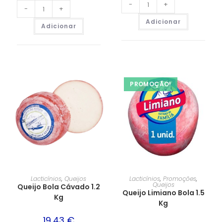
-
+
-
+
Adicionar
Adicionar
PROMOÇÃO!
Lacticínios
,
Queijos
Lacticínios
,
Promoções
,
Queijos
Queijo Bola Cávado 1.2
Queijo Limiano Bola 1.5
Kg
Kg
19,43
€