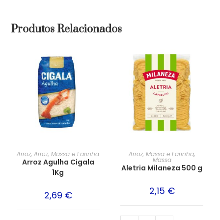
Produtos Relacionados
Arroz
,
Arroz, Massa e Farinha
Arroz, Massa e Farinha
,
Massa
Arroz Agulha Cigala
Aletria Milaneza 500 g
1Kg
2,15
€
2,69
€