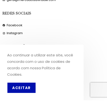
REDES SOCIAIS
Facebook
Instagram
INFORMAÇÕES
Ao continuar a utilizar este site, você
Sobre Nós
concorda com o uso de cookies de
Livro de Reclamações
acordo com nossa Política de
Cookies.
OS NOSSOS SERVIÇOS
ACEITAR
PT
Política de Privacidade
Condições de Utilização