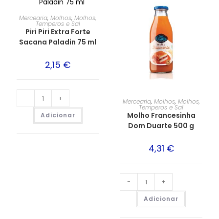
Mercearia
,
Molhos
,
Molhos,
Temperos e Sal
Piri Piri Extra Forte
Sacana Paladin 75 ml
2,15
€
-
+
Mercearia
,
Molhos
,
Molhos,
Temperos e Sal
Molho Francesinha
Adicionar
Dom Duarte 500 g
4,31
€
-
+
Adicionar