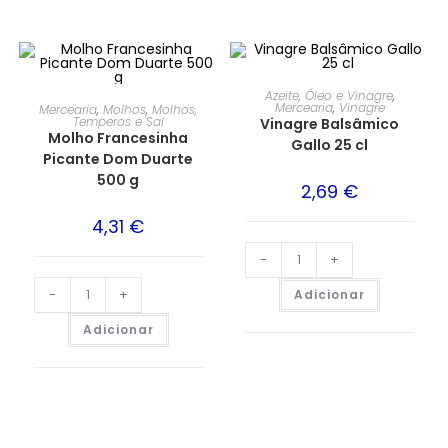
Azeite, Óleo e Vinagre
,
Mercearia
,
Vinagre
Mercearia
,
Molhos
,
Molhos,
Temperos e Sal
Vinagre Balsâmico
Molho Francesinha
Gallo 25 cl
Picante Dom Duarte
500 g
2,69
€
4,31
€
-
+
-
+
Adicionar
Adicionar