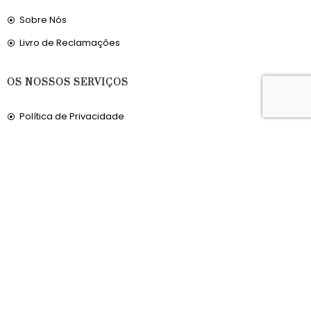
Sobre Nós
Livro de Reclamações
OS NOSSOS SERVIÇOS
Política de Privacidade
Condições de Utilização
Portes de Envio
Envios para a Noruega
Envios para o Reino Unido
© 2026, MERCADODAVIRTUDE.COM. TODOS OS DIREITOS RESERVADOS.
DESENVOLVIDO POR
TCIT
.