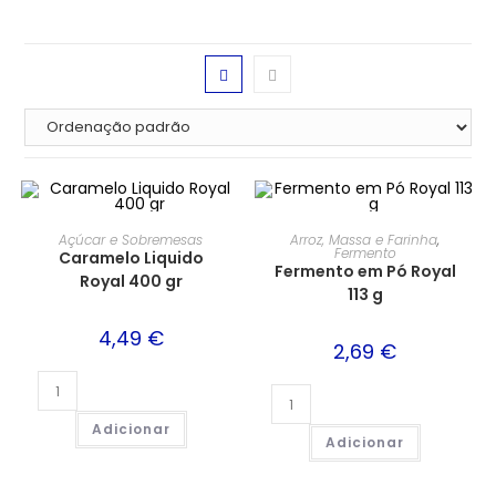
Açúcar e Sobremesas
Arroz, Massa e Farinha
,
Fermento
Caramelo Liquido
Fermento em Pó Royal
Royal 400 gr
113 g
4,49
€
2,69
€
Adicionar
Adicionar