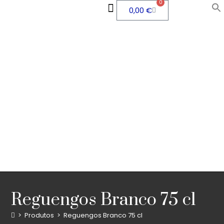
0
0,00
€
QUEM SOMOS
ÁREA PESSOAL
Reguengos Branco 75 cl
>
Produtos
>
Reguengos Branco 75 cl