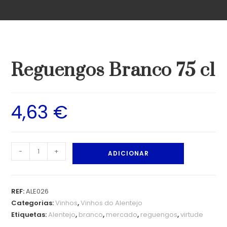
Reguengos Branco 75 cl
4,63
€
-
+
ADICIONAR
REF:
ALE026
Categorias:
Vinhos
,
Vinhos do Alentejo
Etiquetas:
Alentejo
,
branco
,
mercado
,
reguengos
,
virtude