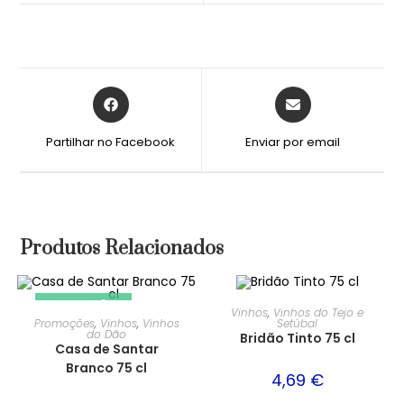
Partilhar no Facebook
Enviar por email
Produtos Relacionados
PROMOÇÃO!
Vinhos
,
Vinhos do Tejo e
Promoções
,
Vinhos
,
Vinhos
Setúbal
do Dão
Bridão Tinto 75 cl
Casa de Santar
Branco 75 cl
4,69
€