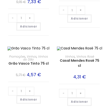
7,33
€
9,16
€
-
+
-
+
Adicionar
Adicionar
PROMOÇÃO!
Promoções
,
Vinhos
,
Vinhos
Vinhos
,
Vinhos Rosé
do Dão
Casal Mendes Rosé 75
Grão Vasco Tinto 75 cl
cl
4,57
€
5,71
€
4,31
€
-
+
-
+
Adicionar
Adicionar