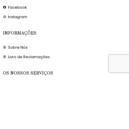
Facebook
Instagram
INFORMAÇÕES
Sobre Nós
Livro de Reclamações
OS NOSSOS SERVIÇOS
Política de Privacidade
Condições de Utilização
Portes de Envio
Envios para a Noruega
Envios para o Reino Unido