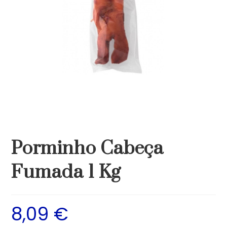
Porminho Cabeça
Fumada 1 Kg
8,09
€