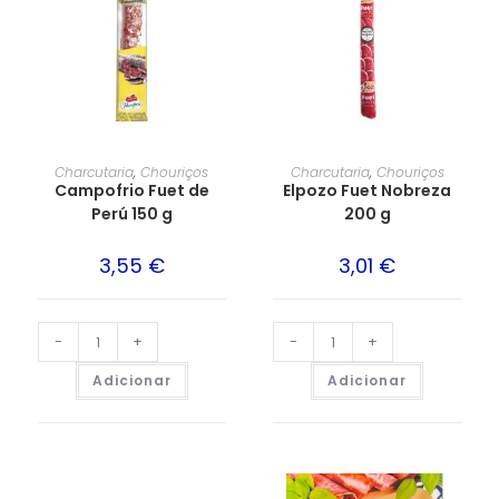
Charcutaria
,
Chouriços
Charcutaria
,
Chouriços
Campofrio Fuet de
Elpozo Fuet Nobreza
Perú 150 g
200 g
3,55
€
3,01
€
-
+
-
+
Adicionar
Adicionar