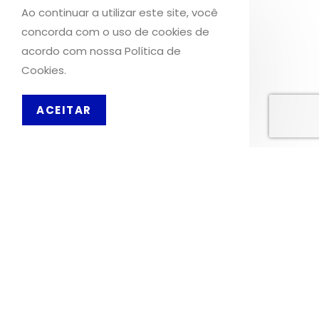
Ao continuar a utilizar este site, você
concorda com o uso de cookies de
INFORMAÇÕES
acordo com nossa Política de
Cookies.
Sobre Nós
Livro de Reclamações
ACEITAR
PT
OS NOSSOS SERVIÇOS
Política de Privacidade
Condições de Utilização
Portes de Envio
Envios para a Noruega
Envios para o Reino Unido