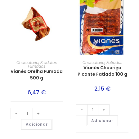
Charcutaria
,
Produtos
Charcutaria
,
Fatiados
Fumados
Vianês Chouriço
Vianês Orelha Fumada
Picante Fatiado 100 g
500 g
2,15
€
6,47
€
-
+
-
+
Adicionar
Adicionar