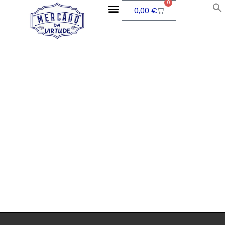
0
0,00
€