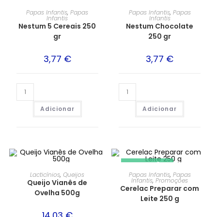
Papas Infantis
,
Papas
Papas Infantis
,
Papas
Infantis
Infantis
Nestum 5 Cereais 250
Nestum Chocolate
gr
250 gr
3,77
€
3,77
€
Adicionar
Adicionar
PROMOÇÃO!
Lacticínios
,
Queijos
Papas Infantis
,
Papas
Infantis
,
Promoções
Queijo Vianês de
Cerelac Preparar com
Ovelha 500g
Leite 250 g
14,03
€