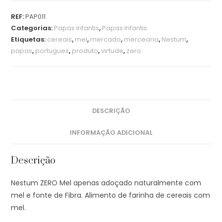
REF:
PAP011
Categorias:
Papas Infantis
,
Papas Infantis
Etiquetas:
cereais
,
mel
,
mercado
,
mercearia
,
Nestum
,
papas
,
portugues
,
produto
,
virtude
,
zero
DESCRIÇÃO
INFORMAÇÃO ADICIONAL
Descrição
Nestum ZERO Mel apenas adoçado naturalmente com
mel e fonte de Fibra. Alimento de farinha de cereais com
mel.