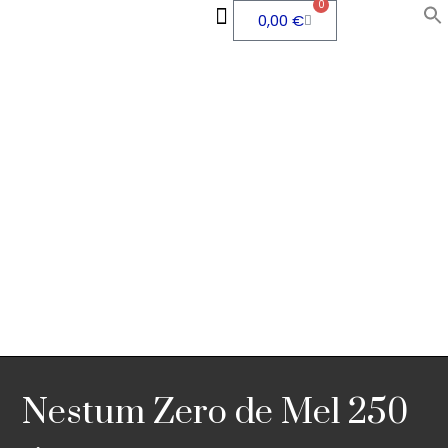
0
0,00
€
QUEM SOMOS
ÁREA PESSOAL
Nestum Zero de Mel 250