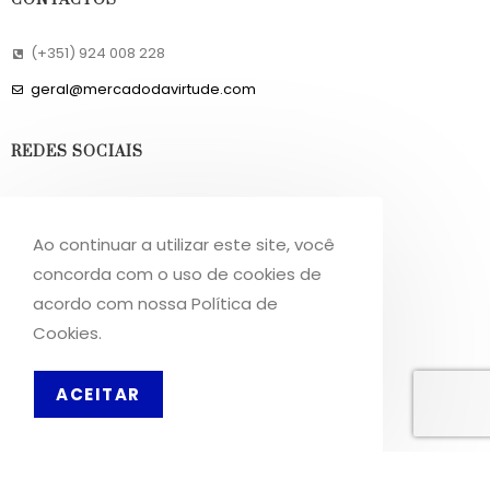
CONTACTOS
(+351) 924 008 228
geral@mercadodavirtude.com
REDES SOCIAIS
Facebook
Instagram
Ao continuar a utilizar este site, você
concorda com o uso de cookies de
acordo com nossa Política de
INFORMAÇÕES
Cookies.
Sobre Nós
PT
ACEITAR
Livro de Reclamações
OS NOSSOS SERVIÇOS