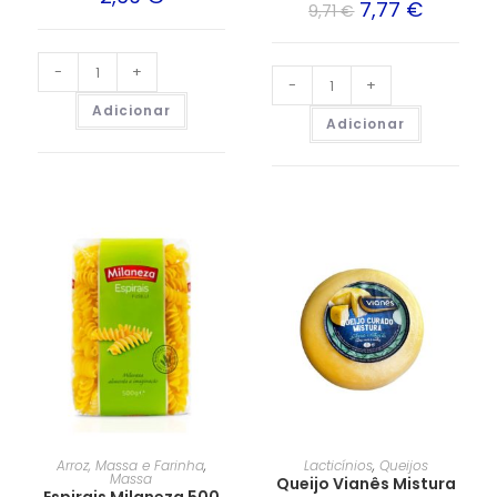
7,77
€
9,71
€
-
+
-
+
Adicionar
Adicionar
Arroz, Massa e Farinha
,
Lacticínios
,
Queijos
Massa
Queijo Vianês Mistura
Espirais Milaneza 500