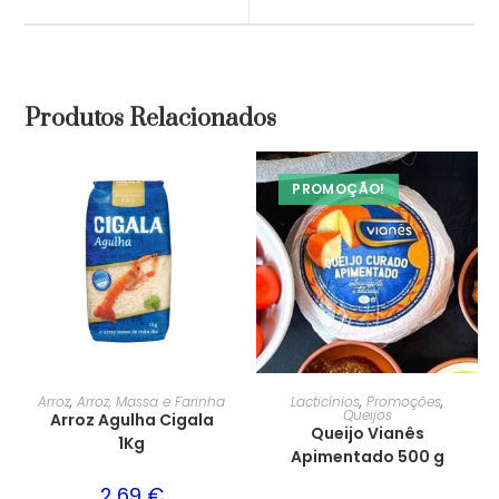
Produtos Relacionados
PROMOÇÃO!
Arroz
,
Arroz, Massa e Farinha
Lacticínios
,
Promoções
,
Queijos
Arroz Agulha Cigala
Queijo Vianês
1Kg
Apimentado 500 g
2,69
€