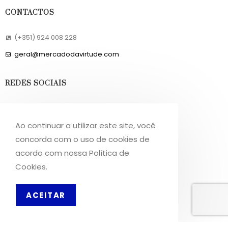
CONTACTOS
(+351) 924 008 228
geral@mercadodavirtude.com
REDES SOCIAIS
Facebook
Ao continuar a utilizar este site, você
Instagram
concorda com o uso de cookies de
acordo com nossa Política de
INFORMAÇÕES
Cookies.
Sobre Nós
PT
ACEITAR
Livro de Reclamações
OS NOSSOS SERVIÇOS