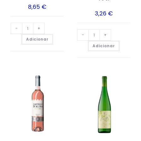
8,65
€
3,26
€
-
+
-
+
Adicionar
Adicionar