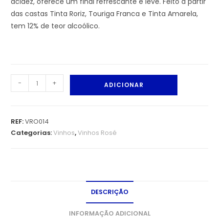
acidez, oferece um final refrescante e leve. Feito a partir
das castas Tinta Roriz, Touriga Franca e Tinta Amarela,
tem 12% de teor alcoólico.
-
+
ADICIONAR
REF:
VRO014
Categorias:
Vinhos
,
Vinhos Rosé
DESCRIÇÃO
INFORMAÇÃO ADICIONAL