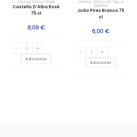
Vinhos
,
Vinhos Rosé
Vinhos
,
Vinhos do Tejo e
Setúbal
Castello D’Alba Rosé
João Pires Branco 75
75 cl
cl
8,09
€
6,00
€
-
+
-
+
Adicionar
Adicionar