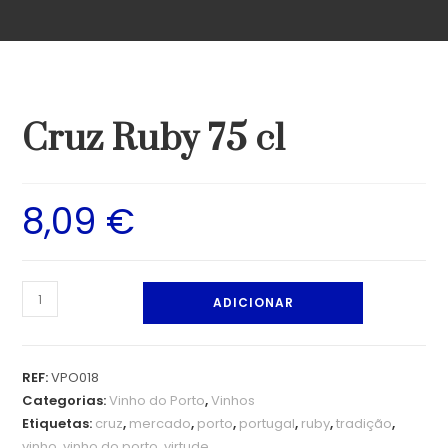
Cruz Ruby 75 cl
8,09
€
ADICIONAR
REF:
VPO018
Categorias:
Vinho do Porto
,
Vinhos
Etiquetas:
cruz
,
mercado
,
porto
,
portugal
,
ruby
,
tradição
,
vinho
,
vinho do porto
,
virtude