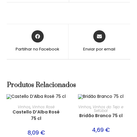
Partilhar no Facebook
Enviar por email
Produtos Relacionados
Vinhos
,
Vinhos Rosé
Vinhos
,
Vinhos do Tejo e
Setúbal
Castello D’Alba Rosé
Bridão Branco 75 cl
75 cl
4,69
€
8,09
€