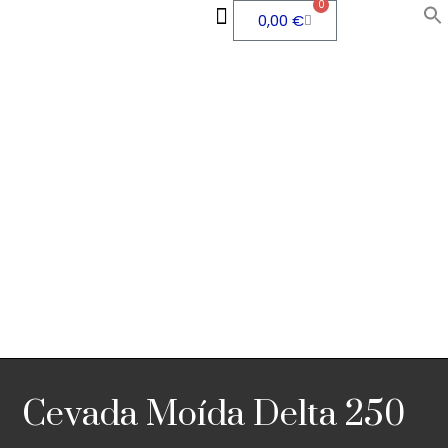
0
0,00
€
QUEM SOMOS
ÁREA PESSOAL
Cevada Moída Delta 250