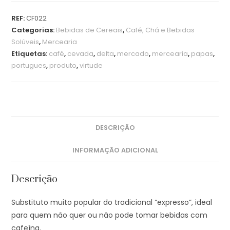
REF:
CF022
Categorias:
Bebidas de Cereais
,
Café, Chá e Bebidas
Solúveis
,
Mercearia
Etiquetas:
café
,
cevada
,
delta
,
mercado
,
mercearia
,
papas
,
portugues
,
produto
,
virtude
DESCRIÇÃO
INFORMAÇÃO ADICIONAL
Descrição
Substituto muito popular do tradicional “expresso”, ideal
para quem não quer ou não pode tomar bebidas com
cafeína.