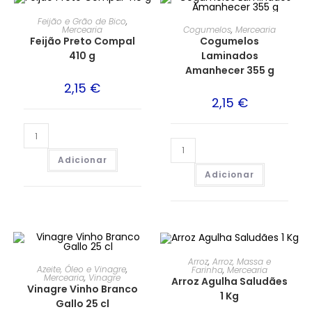
Feijão e Grão de Bico
,
Cogumelos
,
Mercearia
Mercearia
Cogumelos
Feijão Preto Compal
Laminados
410 g
Amanhecer 355 g
2,15
€
2,15
€
Adicionar
Adicionar
Arroz
,
Arroz, Massa e
Azeite, Óleo e Vinagre
,
Farinha
,
Mercearia
Mercearia
,
Vinagre
Arroz Agulha Saludães
Vinagre Vinho Branco
1 Kg
Gallo 25 cl