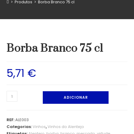
>
Produtos
>
Borba Branco 75 cl
Borba Branco 75 cl
5,71
€
ADICIONAR
REF:
ALE003
Categorias:
Vinhos
,
Vinhos do Alentejo
Etiquetas:
Alentejo
,
borba
,
branco
,
mercado
,
virtude