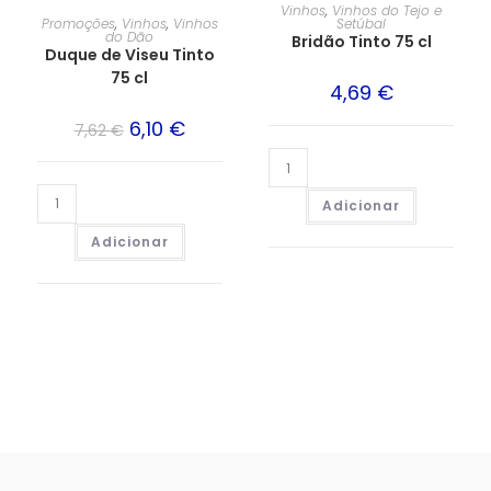
PROMOÇÃO!
Vinhos
,
Vinhos do Tejo e
Promoções
,
Vinhos
,
Vinhos
Setúbal
do Dão
Bridão Tinto 75 cl
Duque de Viseu Tinto
75 cl
4,69
€
6,10
€
7,62
€
Adicionar
Adicionar