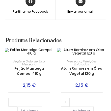
Partilhar no Facebook
Enviar por email
Produtos Relacionados
Feijão e Grão de Bico
,
Mercearia
,
Refeições
Mercearia
Enlatadas
Feijão Manteiga
Atum Ramirez em Óleo
Compal 410 g
Vegetal 120 g
2,15
€
2,15
€
Adicionar
Adicionar