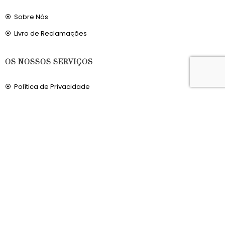
Sobre Nós
Livro de Reclamações
OS NOSSOS SERVIÇOS
Política de Privacidade
Condições de Utilização
Portes de Envio
Envios para a Noruega
Envios para o Reino Unido
© 2026, MERCADODAVIRTUDE.COM. TODOS OS DIREITOS RESERVADOS.
DESENVOLVIDO POR
TCIT
.