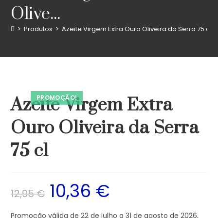
Olive...
>
Produtos
>
Azeite Virgem Extra Ouro Oliveira da Serra 75 cl
PROMOÇÃO!
Azeite Virgem Extra
Ouro Oliveira da Serra
75 cl
10,36
€
12,95
€
Promoção válida de 22 de julho a 31 de agosto de 2026,