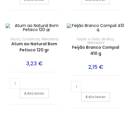
Atum
,
Conservas
,
Mercearia
Feijão e Grão de Bico
,
Mercearia
Atum ao Natural Bom
Feijão Branco Compal
Petisco 120 gr
410 g
3,23
€
2,15
€
Adicionar
Adicionar