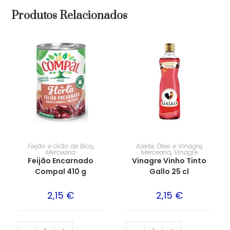
Produtos Relacionados
Feijão e Grão de Bico
,
Azeite, Óleo e Vinagre
,
Mercearia
Mercearia
,
Vinagre
Feijão Encarnado
Vinagre Vinho Tinto
Compal 410 g
Gallo 25 cl
2,15
€
2,15
€