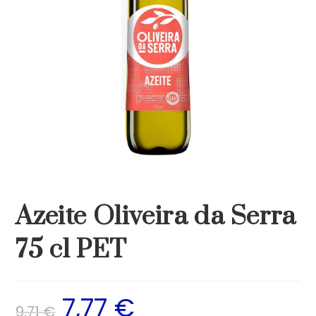
Azeite Oliveira da Serra
75 cl PET
7,77
€
9,71
€