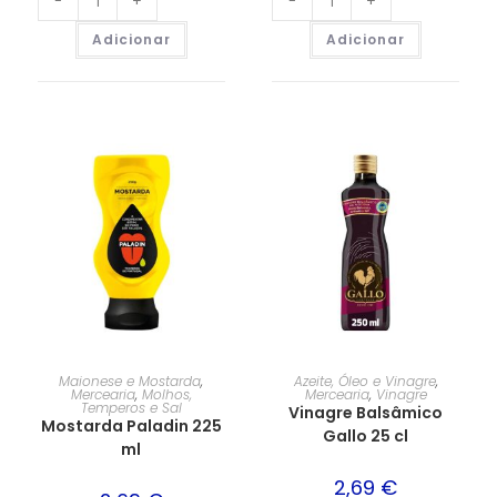
-
+
-
+
Adicionar
Adicionar
Maionese e Mostarda
,
Azeite, Óleo e Vinagre
,
Mercearia
,
Molhos,
Mercearia
,
Vinagre
Temperos e Sal
Vinagre Balsâmico
Mostarda Paladin 225
Gallo 25 cl
ml
2,69
€