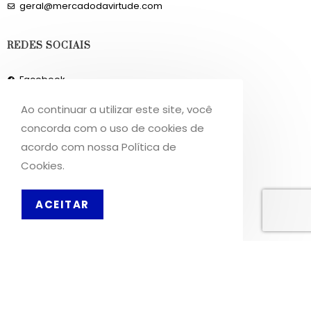
geral@mercadodavirtude.com
REDES SOCIAIS
Facebook
Instagram
Ao continuar a utilizar este site, você
concorda com o uso de cookies de
INFORMAÇÕES
acordo com nossa Política de
Cookies.
Sobre Nós
Livro de Reclamações
ACEITAR
PT
OS NOSSOS SERVIÇOS
Política de Privacidade
Condições de Utilização