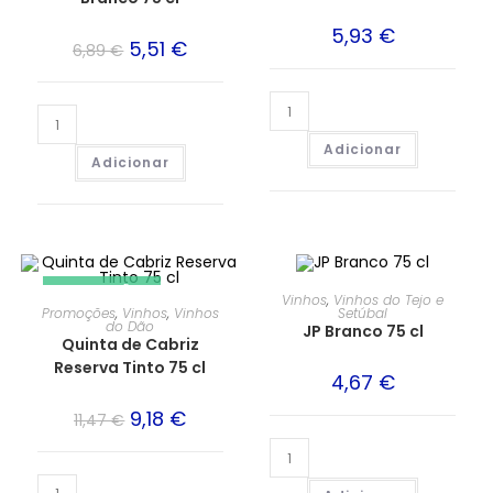
5,93
€
5,51
€
6,89
€
Adicionar
Adicionar
PROMOÇÃO!
Vinhos
,
Vinhos do Tejo e
Promoções
,
Vinhos
,
Vinhos
Setúbal
do Dão
JP Branco 75 cl
Quinta de Cabriz
Reserva Tinto 75 cl
4,67
€
9,18
€
11,47
€