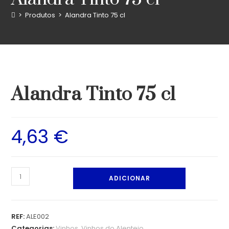
>
Produtos
>
Alandra Tinto 75 cl
Alandra Tinto 75 cl
4,63
€
ADICIONAR
REF:
ALE002
Categorias:
Vinhos
,
Vinhos do Alentejo