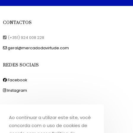
CONTACTOS
(+351) 924 008 228
geral@mercadodavirtude.com
REDES SOCIAIS
Facebook
Instagram
INFORMAÇÕES
Ao continuar a utilizar este site, você
Sobre Nós
concorda com o uso de cookies de
Livro de Reclamações