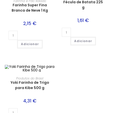
Farinha e Pão Ralado
Fécula de Batata 225
Farinha Super Fina
g
Branca de Neve 1 Kg
1,61
€
2,15
€
Adicionar
Adicionar
Produtos do Brasil
Yoki Farinha de Trigo
para Kibe 500 g
4,31
€