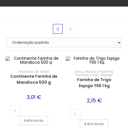
Produtos do Brasil
Arroz, Massa e Farinha
,
Farinha e Pão Ralado
Continente Farinha de
Farinha de Trigo
Mandioca 500 g
Espiga T65 1 kg
3,01
€
2,15
€
Adicionar
Adicionar